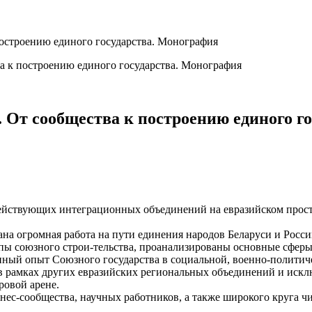
построению единого государства. Монография
. От сообщества к построению единого г
действующих интеграционных объединений на евразийском прост
на огромная работа на пути единения народов Беларуси и России
ы союзного строи-тельства, проанализированы основные сферы 
ный опыт Союзного государства в социальной, военно-политиче
 рамках других евразийских региональных объединений и исклю
ровой арене.
знес-сообщества, научных работников, а также широкого круга 